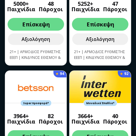
5000+
48
5252+
47
λογαριασμού, τις πληρωμές,
Παιχνίδια
Πάροχοι
Παιχνίδια
Πάροχοι
τις αναλήψεις και τους
γενικούς κανόνες παιχνιδιού.
Για περισσότερες
Επίσκεψη
Επίσκεψη
λεπτομέρειες, μπορείτε να
επισκεφτείτε την αναλυτική
σελίδα των όρων στην
Αξιολόγηση
Αξιολόγηση
ιστοσελίδα της bet365. |
Ισχύουν όροι και
21+ | ΑΡΜΟΔΙΟΣ ΡΥΘΜΙΣΤΗΣ
21+ | ΑΡΜΟΔΙΟΣ ΡΥΘΜΙΣΤΗΣ
προϋποθέσεις
ΕΕΕΠ | ΚΙΝΔΥΝΟΣ ΕΘΙΣΜΟΥ &
ΕΕΕΠ | ΚΙΝΔΥΝΟΣ ΕΘΙΣΜΟΥ &
ΑΠΩΛΕΙΑΣ ΠΕΡΙΟΥΣΙΑΣ |
ΑΠΩΛΕΙΑΣ ΠΕΡΙΟΥΣΙΑΣ |
ΓΡΑΜΜΗ ΒΟΗΘΕΙΑΣ ΕΟΠΑΕ:
ΓΡΑΜΜΗ ΒΟΗΘΕΙΑΣ ΕΟΠΑΕ:
94
92
1114 | ΠΑΙΞΕ ΥΠΕΥΘΥΝΑ & ΜΕ
1114 | ΠΑΙΞΕ ΥΠΕΥΘΥΝΑ & ΜΕ
ΑΣΦΑΛΕΙΑ | |
Eopae.gr
|
ΑΣΦΑΛΕΙΑ | |
Eopae.gr
|
Ισχύουν όροι και
Ισχύουν όροι και
προϋποθέσεις
προϋποθέσεις
Super προσφορά*
Μοναδικά Έπαθλα*
3964+
82
3664+
40
Παιχνίδια
Πάροχοι
Παιχνίδια
Πάροχοι