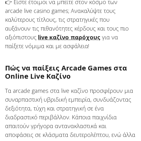
👉 Είστε έτοιμοι να μπείτε στον κόσμο των
arcade live casino games; Ανακαλύψτε τους
καλύτερους τίτλους, τις στρατηγικές που
αυξάνουν τις πιθανότητες κέρδους και τους πιο
αξιόπιστους
live καζίνο παρόχους
για να
παίξετε νόμιμα και με ασφάλεια!
Πώς να παίξεις Arcade Games στα
Online Live Καζίνο
Τα arcade games στα live καζίνο προσφέρουν μια
συναρπαστική υβριδική εμπειρία, συνδυάζοντας
δεξιότητα, τύχη και στρατηγική σε ένα
διαδραστικό περιβάλλον. Κάποια παιχνίδια
απαιτούν γρήγορα αντανακλαστικά και
αποφάσεις σε κλάσματα δευτερολέπτου, ενώ άλλα