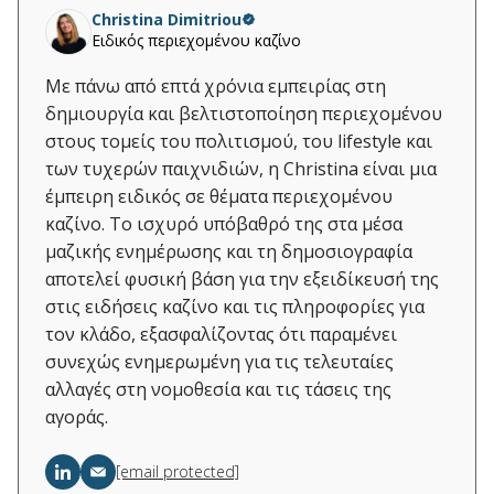
Christina Dimitriou
Ειδικός περιεχομένου καζίνο
Με πάνω από επτά χρόνια εμπειρίας στη
δημιουργία και βελτιστοποίηση περιεχομένου
στους τομείς του πολιτισμού, του lifestyle και
των τυχερών παιχνιδιών, η Christina είναι μια
έμπειρη ειδικός σε θέματα περιεχομένου
καζίνο. Το ισχυρό υπόβαθρό της στα μέσα
μαζικής ενημέρωσης και τη δημοσιογραφία
αποτελεί φυσική βάση για την εξειδίκευσή της
στις ειδήσεις καζίνο και τις πληροφορίες για
τον κλάδο, εξασφαλίζοντας ότι παραμένει
συνεχώς ενημερωμένη για τις τελευταίες
αλλαγές στη νομοθεσία και τις τάσεις της
αγοράς.
[email protected]