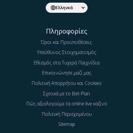
Ελληνκά
Πληροφορίες
Όροι και Προϋποθέσεις
Υπεύθυνος Στοιχηματισμός
Εθισμός στα Τυχερά Παιχνίδια
Επικοινώνησε μαζί μας
Πολιτική Απορρήτου και Cookies
Σχετικά με το Bet-Plan
Πώς αξιολογούμε τα online live καζίνο
Πολιτική Περιεχομένου
Sitemap