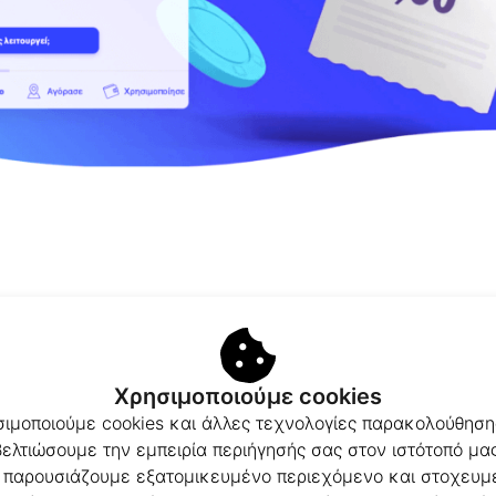
ποιήσεις μία Paysafecard στα
Χρησιμοποιούμε cookies
 αρκετά απλός. Αρχικά, αγοράζεις σε μορφή απόδειξη
ιμοποιούμε cookies και άλλες τεχνολογίες παρακολούθηση
βελτιώσουμε την εμπειρία περιήγησής σας στον ιστότοπό μας
τημα (συνήθως περίπτερα). Έπειτα πληκτρολογείς αυτ
 παρουσιάζουμε εξατομικευμένο περιεχόμενο και στοχευμ
υ και ανανεώνεις το υπόλοιπο σου.