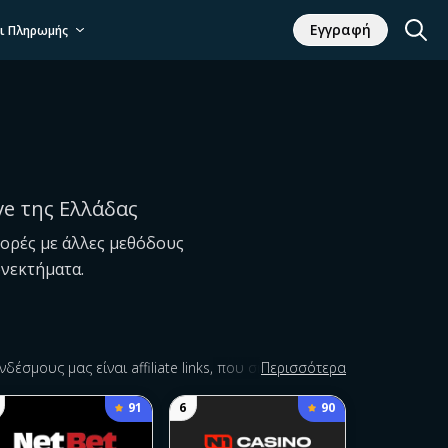
Εγγραφή
ι Πληρωμής
ve της Ελλάδας
φορές με άλλες μεθόδους
ονεκτήματα.
σμους μας είναι affiliate links, που σημαίνει ότι
Περισσότερα
91
90
6