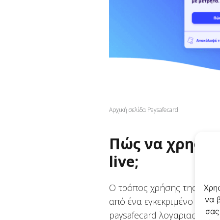
Αρχική σελίδα Paysafecard
Πώς να χρησιμο
live;
Ο τρόπος χρήσης της είναι
Χρησ
να 
από ένα εγκεκριμένο κατάσ
σας
paysafecard λογαριασμό σο