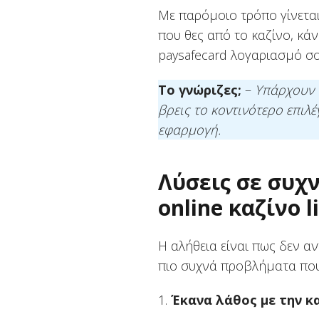
Με παρόμοιο τρόπο γίνεται
που θες από το καζίνο, κά
paysafecard λογαριασμό σ
Το γνώριζες;
–
Υπάρχουν 
βρεις το κοντινότερο επιλ
εφαρμογή.
Λύσεις σε συχ
online καζίνο l
Η αλήθεια είναι πως δεν α
πιο συχνά προβλήματα που
1.
Έκανα λάθος με την 