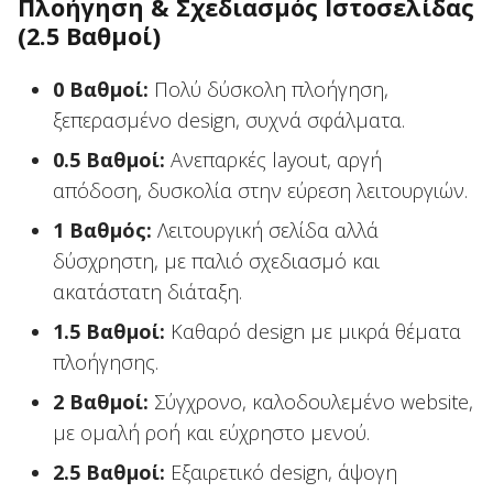
Πλοήγηση & Σχεδιασμός Ιστοσελίδας
(2.5 Βαθμοί)
0 Βαθμοί:
Πολύ δύσκολη πλοήγηση,
ξεπερασμένο design, συχνά σφάλματα.
0.5 Βαθμοί:
Ανεπαρκές layout, αργή
απόδοση, δυσκολία στην εύρεση λειτουργιών.
1 Βαθμός:
Λειτουργική σελίδα αλλά
δύσχρηστη, με παλιό σχεδιασμό και
ακατάστατη διάταξη.
1.5 Βαθμοί:
Καθαρό design με μικρά θέματα
πλοήγησης.
2 Βαθμοί:
Σύγχρονο, καλοδουλεμένο website,
με ομαλή ροή και εύχρηστο μενού.
2.5 Βαθμοί:
Εξαιρετικό design, άψογη