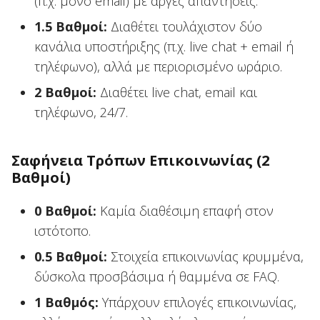
(π.χ. μόνο email) με αργές απαντήσεις.
1.5 Βαθμοί:
Διαθέτει τουλάχιστον δύο
κανάλια υποστήριξης (π.χ. live chat + email ή
τηλέφωνο), αλλά με περιορισμένο ωράριο.
2 Βαθμοί:
Διαθέτει live chat, email και
τηλέφωνο, 24/7.
Σαφήνεια Τρόπων Επικοινωνίας (2
Βαθμοί)
0 Βαθμοί:
Καμία διαθέσιμη επαφή στον
ιστότοπο.
0.5 Βαθμοί:
Στοιχεία επικοινωνίας κρυμμένα,
δύσκολα προσβάσιμα ή θαμμένα σε FAQ.
1 Βαθμός:
Υπάρχουν επιλογές επικοινωνίας,