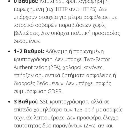
0 Βαθμοί:
Καμία SSL κρυπτογράφηση ή
παρωχημένη (π.χ. HTTP αντί HTTPS). Δεν
υπάρχουν στοιχεία για μέτρα ασφάλειας, με
ιστορικό σοβαρών παραβιάσεων χωρίς
βελτιώσεις. Δεν υπάρχει πολιτική προστασίας
δεδομένων.
1–2 Βαθμοί:
Αδύναμη ή παρωχημένη
κρυπτογράφηση. Δεν υπάρχει Two-Factor
Authentication (2FA), χαλαροί κανόνες.
Υπήρξαν σημαντικά ζητήματα ασφάλειας ή
διαρροές δεδομένων. Δεν υπάρχει σαφής
συμμόρφωση GDPR.
3 Βαθμοί:
SSL κρυπτογράφηση, αλλά σε
επίπεδο χαμηλότερο των 128-bit ή με ασαφείς
τεχνικές λεπτομέρειες. Δεν προσφέρει έλεγχο
ταυτότητας δύο παραγόντων (2FA), αν και