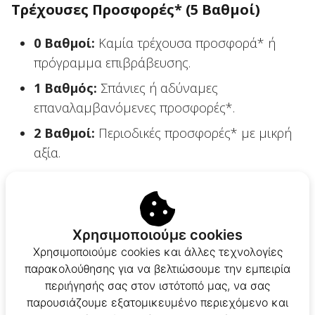
Τρέχουσες Προσφορές* (5 Βαθμοί)
0 Βαθμοί:
Καμία τρέχουσα προσφορά* ή
πρόγραμμα επιβράβευσης.
1 Βαθμός:
Σπάνιες ή αδύναμες
επαναλαμβανόμενες προσφορές*.
2 Βαθμοί:
Περιοδικές προσφορές* με μικρή
αξία.
3 Βαθμοί:
Σταθερό πρόγραμμα μπόνους*,
free spins* ή τουρνουά.
4 Βαθμοί:
Συχνά reloads,
cashback
και
Χρησιμοποιούμε cookies
κίνητρα πιστότητας.
Χρησιμοποιούμε cookies και άλλες τεχνολογίες
5 Βαθμοί:
Καθημερινές ή εβδομαδιαίες
παρακολούθησης για να βελτιώσουμε την εμπειρία
περιήγησής σας στον ιστότοπό μας, να σας
προσφορές*, tiers πιστότητας, προσφορές* με
παρουσιάζουμε εξατομικευμένο περιεχόμενο και
πραγματική αξία.