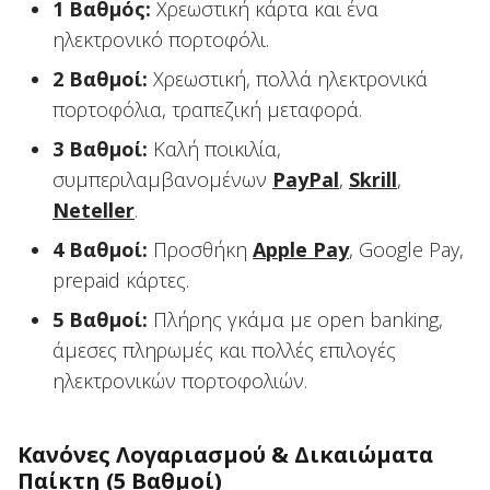
1 Βαθμός:
Χρεωστική κάρτα και ένα
ηλεκτρονικό πορτοφόλι.
2 Βαθμοί:
Χρεωστική, πολλά ηλεκτρονικά
πορτοφόλια, τραπεζική μεταφορά.
3 Βαθμοί:
Καλή ποικιλία,
συμπεριλαμβανομένων
PayPal
,
Skrill
,
Neteller
.
4 Βαθμοί:
Προσθήκη
Apple Pay
, Google Pay,
prepaid κάρτες.
5 Βαθμοί:
Πλήρης γκάμα με open banking,
άμεσες πληρωμές και πολλές επιλογές
ηλεκτρονικών πορτοφολιών.
Κανόνες Λογαριασμού & Δικαιώματα
Παίκτη (5 Βαθμοί)