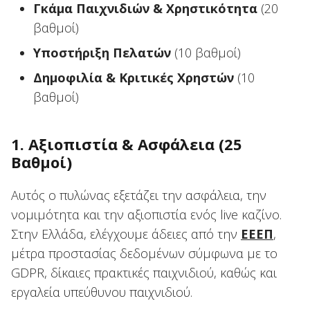
Γκάμα Παιχνιδιών & Χρηστικότητα
(20
βαθμοί)
Υποστήριξη Πελατών
(10 βαθμοί)
Δημοφιλία & Κριτικές Χρηστών
(10
βαθμοί)
1. Αξιοπιστία & Ασφάλεια (25
Βαθμοί)
Αυτός ο πυλώνας εξετάζει την ασφάλεια, την
νομιμότητα και την αξιοπιστία ενός live καζίνο.
Στην Ελλάδα, ελέγχουμε άδειες από την
ΕΕΕΠ
,
μέτρα προστασίας δεδομένων σύμφωνα με το
GDPR, δίκαιες πρακτικές παιχνιδιού, καθώς και
εργαλεία υπεύθυνου παιχνιδιού.