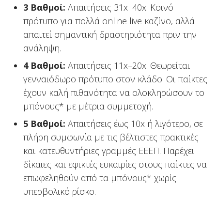
3 Βαθμοί:
Απαιτήσεις 31x–40x. Κοινό
πρότυπο για πολλά online live καζίνο, αλλά
απαιτεί σημαντική δραστηριότητα πριν την
ανάληψη.
4 Βαθμοί:
Απαιτήσεις 11x–20x. Θεωρείται
γενναιόδωρο πρότυπο στον κλάδο. Οι παίκτες
έχουν καλή πιθανότητα να ολοκληρώσουν το
μπόνους* με μέτρια συμμετοχή.
5 Βαθμοί:
Απαιτήσεις έως 10x ή λιγότερο, σε
πλήρη συμφωνία με τις βέλτιστες πρακτικές
και κατευθυντήριες γραμμές ΕΕΕΠ. Παρέχει
δίκαιες και εφικτές ευκαιρίες στους παίκτες να
επωφεληθούν από τα μπόνους* χωρίς
υπερβολικό ρίσκο.