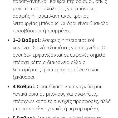
παραπλανητικοί. Κρυφοί περιορισμοί, όπως
μέγιστο ποσό ανάληψης για μπόνους,
ασαφής ή παραπλανητικός τρόπος
λειτουργίας μπόνους. Οι όροι είναι δύσκολα
προσβάσιμοι ή κρυμμένοι.
2–3 Βαθμοί:
Ασαφείς ή περιοριστικοί
κανόνες. Στενές εξαιρέσεις για παιχνίδια. Οι
όροι δεν εμφανίζονται σε εμφανές σημείο.
Υπάρχει κάποια διαφάνεια αλλά οι
λεπτομέρειες ή οι περιορισμοί δεν είναι
ξεκάθαροι.
4 Βαθμοί:
Όροι δίκαιοι και αναγνώσιμοι.
Λογικά όρια σε μπόνους και αναλήψεις.
Υπάρχουν κάποιες συνεχείς προσφορές, αλλά
μπορεί να είναι γενικές ή περιορισμένες.