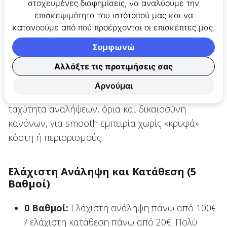
στοχευμένες διαφημίσεις, να αναλύουμε την
επισκεψιμότητα του ιστότοπού μας και να
3. Πληρωμές & Διαφάνεια
κατανοούμε από πού προέρχονται οι επισκέπτες μας.
Λογαριασμού (20 Βαθμοί)
Συμφωνώ
Η αξιοπιστία ενός live καζίνο φαίνεται στην πράξη
Αλλάξτε τις προτιμήσεις σας
μέσα από τον τρόπο που χειρίζεται τις
Αρνούμαι
συναλλαγές. Ελέγχουμε
μεθόδους πληρωμής
,
ταχύτητα αναλήψεων, όρια και δικαιοσύνη
κανόνων, για smooth εμπειρία χωρίς «κρυφά»
κόστη ή περιορισμούς.
Ελάχιστη Ανάληψη και Κατάθεση (5
Βαθμοί)
0 Βαθμοί:
Ελάχιστη ανάληψη πάνω από 100€
/ ελάχιστη κατάθεση πάνω από 20€. Πολύ