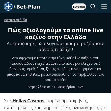
Εγγραφή
Αρχική σελίδα
Πώς αξιολογούμε τα online live
καζίνο στην Ελλάδα
Δοκιμάζουμε, αξιολογούμε και μοιραζόμαστε
μόνο ό,τι αξίζει!
Δεν αφήνουμε τίποτα στην τύχη: κάθε live καζίνο που
παρουσιάζουμε έχει περάσει από αυστηρό έλεγχο σε 6
βασικούς τομείς. Έτσι, ξέρεις ακριβώς τι να περιμένεις και
μπορείς να επιλέξεις με αυτοπεποίθηση το περιβάλλον που
σου ταιριάζει!
ενημερώθηκε στις 19 Δεκεμβρίου, 2025
Στο
Hellas Casinos
, παρέχουμε ακριβείς,
αντικειμενικές και ενημερωμένες αξιολογήσεις για