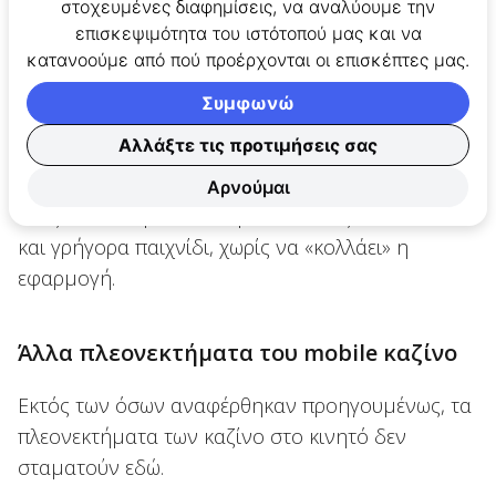
τεράστιες καινοτομίες
. Έτσι ένας νέος παίκτης
στοχευμένες διαφημίσεις, να αναλύουμε την
επισκεψιμότητα του ιστότοπού μας και να
μπορεί να διασκεδάσει με άμεση αλληλεπίδραση
κατανοούμε από πού προέρχονται οι επισκέπτες μας.
σε ένα mobile καζίνο, κουνώντας το κινητό του
για να παίξει.
Συμφωνώ
Αλλάξτε τις προτιμήσεις σας
Για τους πιο προχωρημένους παίκτες, που
παίζουν σε διαφορετικά παιχνίδια ταυτόχρονα,
Αρνούμαι
τους δίνεται η δυνατότητα να αλλάζουν εύκολα
και γρήγορα παιχνίδι, χωρίς να «κολλάει» η
εφαρμογή.
Άλλα πλεονεκτήματα του mobile καζίνο
Εκτός των όσων αναφέρθηκαν προηγουμένως, τα
πλεονεκτήματα των καζίνο στο κινητό δεν
σταματούν εδώ.