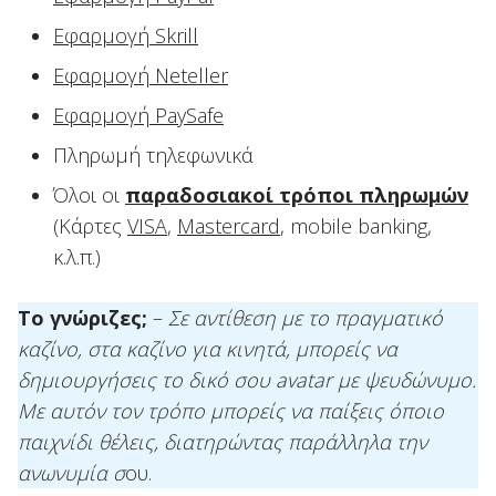
Εφαρμογή Skrill
Εφαρμογή Neteller
Εφαρμογή PaySafe
Πληρωμή τηλεφωνικά
Όλοι οι
παραδοσιακοί τρόποι πληρωμών
(Κάρτες
VISA
,
Mastercard
, mobile banking,
κ.λ.π.)
Το γνώριζες;
–
Σε αντίθεση με το πραγματικό
καζίνο, στα καζίνο για κινητά, μπορείς να
δημιουργήσεις το δικό σου avatar με ψευδώνυμο.
Με αυτόν τον τρόπο μπορείς να παίξεις όποιο
παιχνίδι θέλεις, διατηρώντας παράλληλα την
ανωνυμία σ
ου.