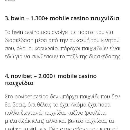
3. bwin – 1.300+ mobile casino παιχνίδια
Το bwin casino σου ανοίγει τις πόρτες του για
διασκέδαση μέσα από την συκσευή του κινητού
σου, όλοι οι κορυφαίοι πάροχοι παιχνιδιών είναι
εδώ για να συνθέσουν το παζλ της διασκέδασης.
4. novibet – 2.000+ mobile casino
παιχνίδια
Στο novibet casino δεν υπάρχει παιχνίδι που δεν
θα βρεις, ό,τι θέλεις το έχει. Ακόμα έχει πάρα
πολλά ζωντανά παιχνίδια καζίνο (ρουλέτα,
μπλακτζάκ κ.λ.π.) αλλά και βιντεοπαιχνίδια, τα
περίφημα virtuals. Όλα στην οθόνη του κινητού