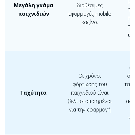
μπ
Μεγάλη γκάμα
διαθέσιμες
πα
παιχνιδιών
εφαρμογές mobile
πρ
καζίνο.
πε
το
Ο
φ
Οι χρόνοι
σπά
φόρτωσης του
ταχύ
Ταχύτητα
παιχνιδιού είναι
βελτιστοποιημένοι
αντ
για την εφαρμογή
εφ