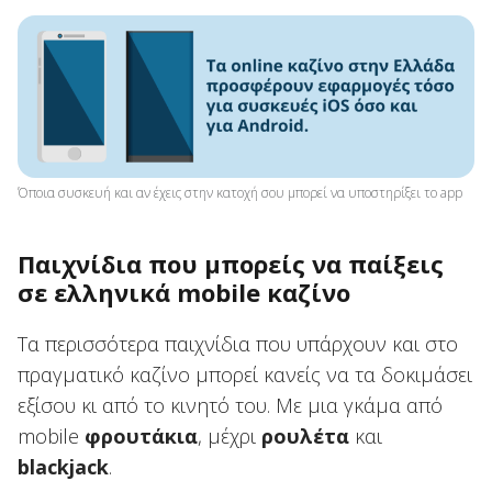
Όποια συσκευή και αν έχεις στην κατοχή σου μπορεί να υποστηρίξει το app
Παιχνίδια που μπορείς να παίξεις
σε ελληνικά mobile καζίνο
Τα περισσότερα παιχνίδια που υπάρχουν και στο
πραγματικό καζίνο μπορεί κανείς να τα δοκιμάσει
εξίσου κι από το κινητό του. Με μια γκάμα από
mobile
φρουτάκια
, μέχρι
ρουλέτα
και
blackjack
.