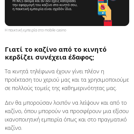
Η παικτική εμπειρία στο mobile casino
Γιατί το καζίνο από το κινητό
κερδίζει συνέχεια έδαφος;
Τα κινητά τηλέφωνα έχουν γίνει πλέον η
προέκταση του χεριού μας και τα χρησιμοποιούμε
σε πολλούς τομείς της καθημερινότητας μας.
Δεν θα μπορούσαν λοιπόν να λείψουν και από το
καζίνο, όπου μπορούν να προσφέρουν μια εξίσου
ικανοποιητική εμπειρία όπως και στο πραγματικό
καζίνο.