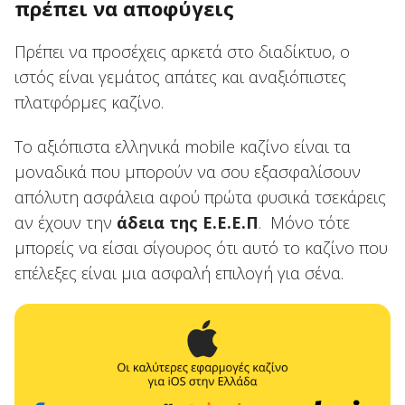
πρέπει να αποφύγεις
Πρέπει να προσέχεις αρκετά στο διαδίκτυο, ο
ιστός είναι γεμάτος απάτες και αναξιόπιστες
πλατφόρμες καζίνο.
Το αξιόπιστα ελληνικά mobile καζίνο είναι τα
μοναδικά που μπορούν να σου εξασφαλίσουν
απόλυτη ασφάλεια αφού πρώτα φυσικά τσεκάρεις
αν έχουν την
άδεια της Ε.Ε.Ε.Π
. Μόνο τότε
μπορείς να είσαι σίγουρος ότι αυτό το καζίνο που
επέλεξες είναι μια ασφαλή επιλογή για σένα.