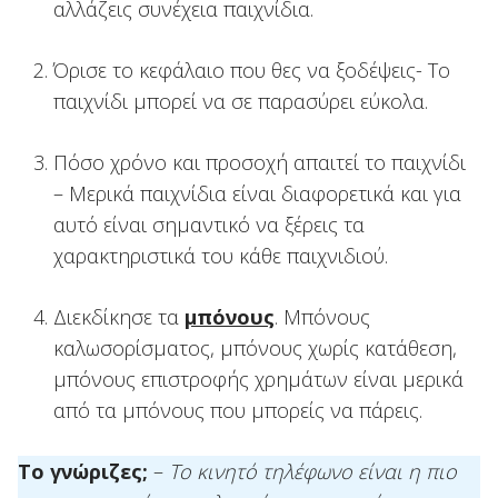
αλλάζεις συνέχεια παιχνίδια.
Όρισε το κεφάλαιο που θες να ξοδέψεις- Το
παιχνίδι μπορεί να σε παρασύρει εύκολα.
Πόσο χρόνο και προσοχή απαιτεί το παιχνίδι
– Μερικά παιχνίδια είναι διαφορετικά και για
αυτό είναι σημαντικό να ξέρεις τα
χαρακτηριστικά του κάθε παιχνιδιού.
Διεκδίκησε τα
μπόνους
. Μπόνους
καλωσορίσματος, μπόνους χωρίς κατάθεση,
μπόνους επιστροφής χρημάτων είναι μερικά
από τα μπόνους που μπορείς να πάρεις.
Το γνώριζες;
–
Το κινητό τηλέφωνο είναι η πιο