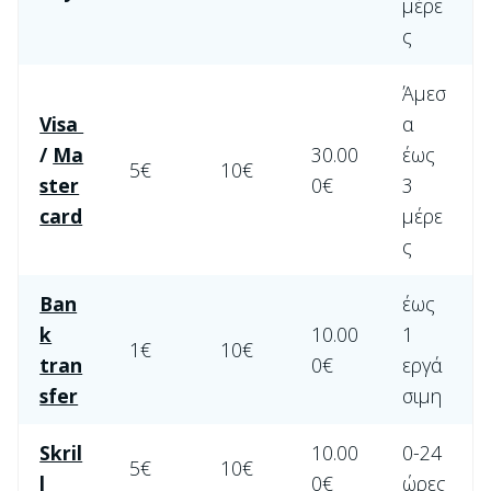
μέρε
ς
Άμεσ
Visa
α
/
Ma
30.00
έως
5€
10€
ster
0€
3
card
μέρε
ς
Ban
έως
k
10.00
1
1€
10€
tran
0€
εργά
sfer
σιμη
Skril
10.00
0-24
5€
10€
l
0€
ώρες