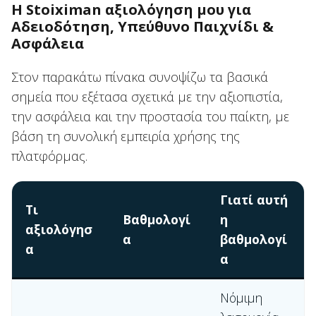
Η Stoiximan αξιολόγηση μου για
Αδειοδότηση, Υπεύθυνο Παιχνίδι &
Ασφάλεια
Στον παρακάτω πίνακα συνοψίζω τα βασικά
σημεία που εξέτασα σχετικά με την αξιοπιστία,
την ασφάλεια και την προστασία του παίκτη, με
βάση τη συνολική εμπειρία χρήσης της
πλατφόρμας.
Γιατί αυτή
Τι
Βαθμολογί
η
αξιολόγησ
α
βαθμολογί
α
α
Νόμιμη