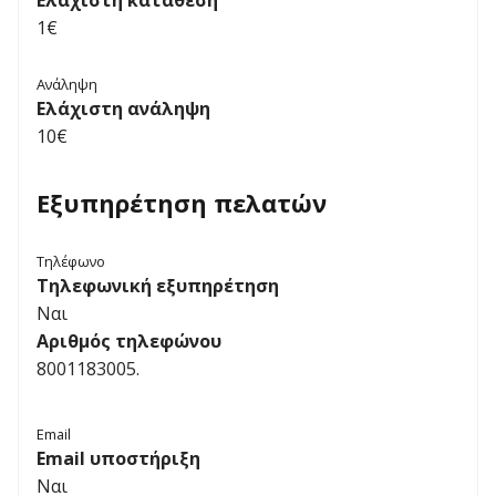
Ελάχιστη κατάθεση
1€
Ανάληψη
Ελάχιστη ανάληψη
10€
Εξυπηρέτηση πελατών
Τηλέφωνο
Τηλεφωνική εξυπηρέτηση
Ναι
Αριθμός τηλεφώνου
8001183005.
Email
Email υποστήριξη
Ναι