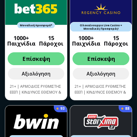
να λάβουμε προμήθεια—χωρίς επιπλέον κόστος για εσάς.
Μοναδική προσφορά*
Ολοκαίνουργιο Live Casino +
Μοναδικές Προσφορές!
1000+
15
1000+
15
Παιχνίδια
Πάροχοι
Παιχνίδια
Πάροχοι
Επίσκεψη
Επίσκεψη
Αξιολόγηση
Αξιολόγηση
21+ | ΑΡΜΟΔΙΟΣ ΡΥΘΜΙΣΤΗΣ
21+ | ΑΡΜΟΔΙΟΣ ΡΥΘΜΙΣΤΗΣ
ΕΕΕΠ | ΚΙΝΔΥΝΟΣ ΕΘΙΣΜΟΥ &
ΕΕΕΠ | ΚΙΝΔΥΝΟΣ ΕΘΙΣΜΟΥ &
ΑΠΩΛΕΙΑΣ ΠΕΡΙΟΥΣΙΑΣ |
ΑΠΩΛΕΙΑΣ ΠΕΡΙΟΥΣΙΑΣ |
ΓΡΑΜΜΗ ΒΟΗΘΕΙΑΣ ΕΟΠΑΕ:
ΓΡΑΜΜΗ ΒΟΗΘΕΙΑΣ ΕΟΠΑΕ:
93
88
1114 | ΠΑΙΞΕ ΥΠΕΥΘΥΝΑ & ΜΕ
1114 | ΠΑΙΞΕ ΥΠΕΥΘΥΝΑ & ΜΕ
ΑΣΦΑΛΕΙΑ | |
Eopae.gr
| Η
ΑΣΦΑΛΕΙΑ | |
Eopae.gr
|
σελίδα των όρων και
Ισχύουν όροι και
προϋποθέσεων είναι άριστα
προϋποθέσεις
οργανωμένη και παρέχει