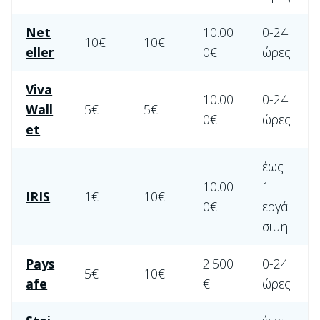
Net
10.00
0-24
10€
10€
eller
0€
ώρες
Viva
10.00
0-24
Wall
5€
5€
0€
ώρες
et
έως
10.00
1
IRIS
1€
10€
0€
εργά
σιμη
Pays
2.500
0-24
5€
10€
afe
€
ώρες