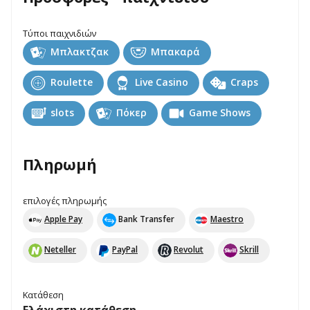
Τύποι παιχνιδιών
Μπλακτζακ
Μπακαρά
Roulette
Live Casino
Craps
slots
Πόκερ
Game Shows
Πληρωμή
επιλογές πληρωμής
Apple Pay
Bank Transfer
Maestro
Neteller
PayPal
Revolut
Skrill
Κατάθεση