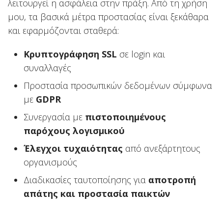
λειτουργεί η ασφάλεια στην πράξη. Από τη χρήση
μου, τα βασικά μέτρα προστασίας είναι ξεκάθαρα
και εφαρμόζονται σταθερά:
Κρυπτογράφηση SSL
σε login και
συναλλαγές
Προστασία προσωπικών δεδομένων σύμφωνα
με
GDPR
Συνεργασία με
πιστοποιημένους
παρόχους λογισμικού
Έλεγχοι τυχαιότητας
από ανεξάρτητους
οργανισμούς
Διαδικασίες ταυτοποίησης για
αποτροπή
απάτης και προστασία παικτών