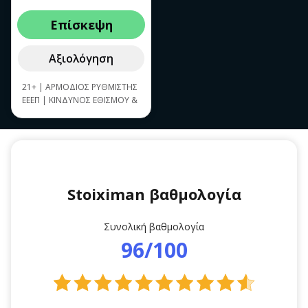
Επίσκεψη
Αξιολόγηση
21+ | ΑΡΜΟΔΙΟΣ ΡΥΘΜΙΣΤΗΣ
ΕΕΕΠ | ΚΙΝΔΥΝΟΣ ΕΘΙΣΜΟΥ &
ΑΠΩΛΕΙΑΣ ΠΕΡΙΟΥΣΙΑΣ |
ΓΡΑΜΜΗ ΒΟΗΘΕΙΑΣ ΕΟΠΑΕ:
1114 | ΠΑΙΞΕ ΥΠΕΥΘΥΝΑ & ΜΕ
ΑΣΦΑΛΕΙΑ | |
Eopae.gr
|
Ισχύουν όροι και
προϋποθέσεις
Stoiximan βαθμολογία
Συνολική βαθμολογία
96/100