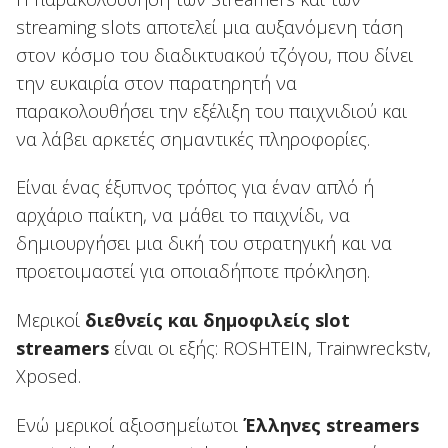
streaming slots αποτελεί μια αυξανόμενη τάση
στον κόσμο του διαδικτυακού τζόγου, που δίνει
την ευκαιρία στον παρατηρητή να
παρακολουθήσει την εξέλιξη του παιχνιδιού και
να λάβει αρκετές σημαντικές πληροφορίες.
Είναι ένας έξυπνος τρόπος για έναν απλό ή
αρχάριο παίκτη, να μάθει το παιχνίδι, να
δημιουργήσει μια δική του στρατηγική και να
προετοιμαστεί για οποιαδήποτε πρόκληση.
Μερικοί
διεθνείς και δημοφιλείς slot
streamers
είναι οι εξής: ROSHTEIN, Trainwreckstv,
Xposed.
Ενώ μερικοί αξιοσημείωτοι
Έλληνες streamers