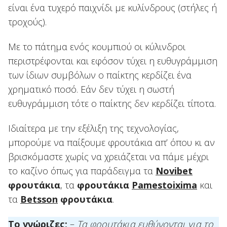
είναι ένα τυχερό παιχνίδι με κυλίνδρους (στήλες ή
τροχούς).
Με το πάτημα ενός κουμπιού οι κύλινδροι
περιστρέφονται και εφόσον τύχει η ευθυγράμμιση
των ίδιων συμβόλων ο παίκτης κερδίζει ένα
χρηματικό ποσό. Εάν δεν τύχει η σωστή
ευθυγράμμιση τότε ο παίκτης δεν κερδίζει τίποτα.
Ιδιαίτερα με την εξέλιξη της τεχνολογίας,
μπορούμε να παίξουμε φρουτάκια απ’ όπου κι αν
βρισκόμαστε χωρίς να χρειάζεται να πάμε μέχρι
το καζίνο όπως για παράδειγμα τα
Novibet
φρουτάκια
, τα
φρουτάκια
Pamestoixima
και
τα
Betsson
φρουτάκια
.
Το γνώριζες;
–
Τα φρουτάκια ευθύνονται για το