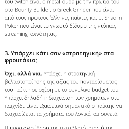
του twitch είναι ο metal_ouda με την πρωτιά του
στο Bounty Builder, ο Greek Grinder που είναι
από τους πρώτους Έλληνες παίκτες και οι Shaolin
Poker που είναι το γνωστό δίδυμο της ντόπιας
streaming κοινότητας.
3. Υπάρχει κάτι σαν «στρατηγική» στα
φρουτάκια;
Όχι, αλλά ναι.
Υπάρχει η στρατηγική
βελτιστοποίησης της αξίας του πονταρίσματος
του παίκτη σε σχέση με το συνολικό budget του.
Υπάρχει δηλαδή η διαχείριση των χρημάτων στο
παιχνίδι. Είναι εξαιρετικά σημαντικό ο παίκτης να
διαχειρίζεται τα χρήματα του λογικά και συνετά.
Η παρακολούθηση της μεταβλητότητας ή της