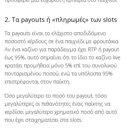
2. Τα payouts ή «πληρωμές» των slots
Τα payouts είναι το ελάχιστο αποδιδόμενο
ποσοστό κέρδους σε ένα παιχνίδι με φρουτάκια.
Αν ένα καζίνο για παράδειγμα έχει RTP ή payout
έως 95%, αυτό σημαίνει ότι το ίδιο το καζίνο live
κρατάει προμήθεια μόνο 5% επί του συνολικού
πονταρισμένου ποσού, ενώ τα υπόλοιπα 95%
επιστρέφονται στον παίκτη.
Όσο μεγαλύτερο το ποσό του payout, τόσο
μεγαλύτερες οι πιθανότητες ένας παίκτης να
κερδίσει μεγαλύτερο χρηματικό ποσό από αυτό
που έχει στοιχηματίσει στα slots.