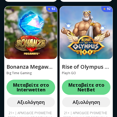
ΑΠΩΛΕΙΑΣ ΠΕΡΙΟΥΣΙΑΣ |
ΓΡΑΜΜΗ ΒΟΗΘΕΙΑΣ ΕΟΠΑΕ:
ΓΡΑΜΜΗ ΒΟΗΘΕΙΑΣ ΕΟΠΑΕ:
1114 | ΠΑΙΞΕ ΥΠΕΥΘΥΝΑ & ΜΕ
92
92
1114 | ΠΑΙΞΕ ΥΠΕΥΘΥΝΑ & ΜΕ
ΑΣΦΑΛΕΙΑ ||
Eopae.gr
|
Ισχύουν
ΑΣΦΑΛΕΙΑ ||
Eopae.gr
|
Ισχύουν
όροι και προϋποθέσεις
όροι και προϋποθέσεις
Bonanza Megaways
Rise of Olympus 100
Big Time Gaming
Play’n GO
Μεταβείτε στο
Μεταβείτε στο
Interwetten
NetBet
Αξιολόγηση
Αξιολόγηση
21+ | ΑΡΜΟΔΙΟΣ ΡΥΘΜΙΣΤΗΣ
21+ | ΑΡΜΟΔΙΟΣ ΡΥΘΜΙΣΤΗΣ