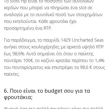
To slots rtp είναι το ποσοστό των συνολικών
κερδών που μπορεί να πληρώσει ένα slot σε
αναλογία με το συνολικό ποσό των στοιχημάτων
που εκτελούνται. Κάθε φρουτάκι έχει
προσαρτημένο ένα RTP.
Για παράδειγμα, το παιχνίδι 1429 Uncharted Seas
ανήκει στους κουλοχέρηδες με αρκετά υψηλό RTP
έως 98,6%. Αυτό σημαίνει ότι όταν ο παίκτης
ποντάρει 100€, το καζίνο κρατάει περίπου το 1,4%
του πονταρίσματος και επιστρέφει τα 98,6 € στους
παίκτες.
6. Ποιο είναι το budget σου για τα
φρουτάκια;
Φυσικά όσα πιο πολλά ποντάρεις τόσο πιο πολλά