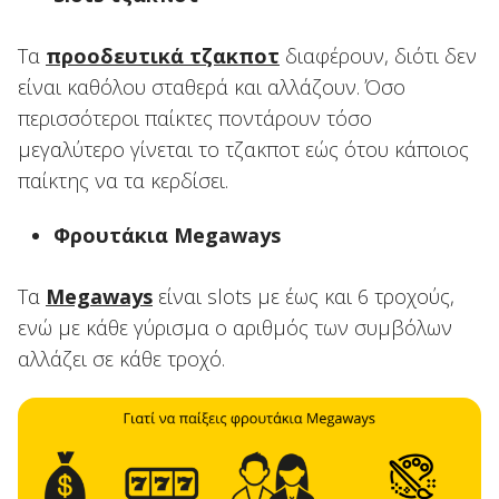
Τα
προοδευτικά τζακποτ
διαφέρουν, διότι δεν
είναι καθόλου σταθερά και αλλάζουν. Όσο
περισσότεροι παίκτες ποντάρουν τόσο
μεγαλύτερο γίνεται το τζακποτ εώς ότου κάποιος
παίκτης να τα κερδίσει.
Φρουτάκια Megaways
Τα
Megaways
είναι slots με έως και 6 τροχούς,
ενώ με κάθε γύρισμα ο αριθμός των συμβόλων
αλλάζει σε κάθε τροχό.