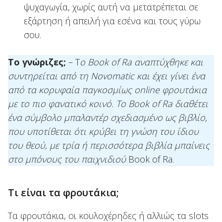
ψυχαγωγία, χωρίς αυτή να μετατρέπεται σε
εξάρτηση ή απειλή για εσένα και τους γύρω
σου.
Το γνώριζες;
– Τ
ο Book of Ra αναπτύχθηκε και
συντηρείται από τη Novomatic και έχει γίνει ένα
από τα κορυφαία παγκοσμίως online φρουτάκια
με το πιο φανατικό κοινό. Το Book of Ra
διαθέτει
ένα σύμβολο μπαλαντέρ σχεδιασμένο ως βιβλίο,
που υποτίθεται ότι κρύβει τη γνώση του ίδιου
του θεού, με τρία ή περισσότερα βιβλία μπαίνεις
στο μπόνους του παιχνιδιού
Book of Ra.
Τι είναι τα φρουτάκια;
Τα φρουτάκια, οι κουλοχέρηδες ή αλλιώς τα slots