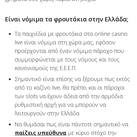
Είναι νόμιμα τα φρουτάκια στην Ελλάδα;
Τα παιχνίδια με φρουτάκια στα online casino
live είναι νόμιμα στη χώρα μας, εφόσον
προέρχονται από έναν νόμιμο πάροχο που
συμμορφώνεται με τους νόμους και τους
κανονισμούς της Ε.Ε.Ε.Π.
Σημαντικό είναι επίσης να ξέρουμε πως εκτός
από το καζίνο live, θα πρέπει και οι πάροχοι
των slots να έχουν άδεια από την αρμόδια
ρυθμιστική αρχή για να μπορούν να
λειτουργούν στην Ελλάδα.
Να θυμάσαι πως είναι πάντοτε σημαντικό να
παίζεις υπεύθυνα
με κύριο στόχο την