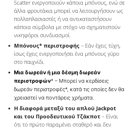
Scatter ενεργοποιούν κάποια μπόνους, ενώ σε
άλλα φρουτάκια μπορεί να λειτουργήσουν ως
πολλαπλασιαστές ή να αντικαταστήσουν
κάποια σύμβολα με στόχο να σχηματιστούν
νικηφόροι συνδυασμοί.
Μπόνους* περιστροφής
– Εάν έχεις τύχη,
ίσως έχεις ενεργοποιήσει ένα μπόνους γύρο
στο παιχνίδι.
Μια δωρεάν ή μια δέσμη δωρεάν
περιστροφών
*
– Μπορεί να κερδίσεις
δωρεάν περιστροφές*, κατά τις οποίες δεν θα
χρειαστεί να ποντάρεις χρήματα.
Η διαφορά μεταξύ του απλού Jackpot
και του Προοδευτικού Τζάκποτ
– Είναι
ότι το πρώτο παραμένει σταθερό και δεν