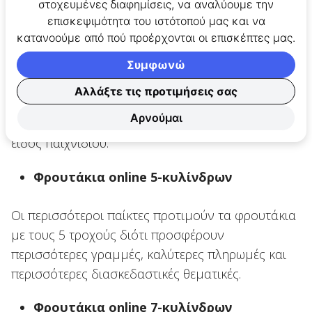
στοχευμένες διαφημίσεις, να αναλύουμε την
διαφορά στο πώς παίζεται το slot, καθώς ορίζει
επισκεψιμότητα του ιστότοπού μας και να
και το χρηματικό κόστος ανά περιστροφή.
κατανοούμε από πού προέρχονται οι επισκέπτες μας.
Φρουτάκια online 3-κυλίνδρων
Συμφωνώ
Αλλάξτε τις προτιμήσεις σας
Τα slots με τους 3 κυλίνδρους (καρούλια ή
Αρνούμαι
τροχούς) είναι το παλαιότερο και κλασικότερο
είδος παιχνιδιού.
Φρουτάκια online 5-κυλίνδρων
Οι περισσότεροι παίκτες προτιμούν τα φρουτάκια
με τους 5 τροχούς διότι προσφέρουν
περισσότερες γραμμές, καλύτερες πληρωμές και
περισσότερες διασκεδαστικές θεματικές.
Φρουτάκια online 7-κυλίνδρων