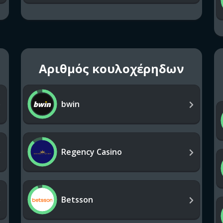
Αριθμός κουλοχέρηδων
bwin
Regency Casino
Betsson