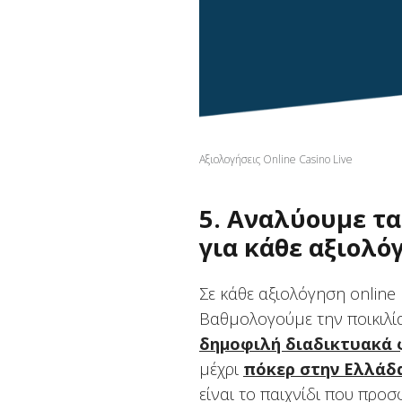
Αξιολογήσεις Online Casino Live
5. Αναλύουμε τα
για κάθε αξιολόγ
Σε κάθε αξιολόγηση online 
Βαθμολογούμε την ποικιλία
δημοφιλή διαδικτυακά
μέχρι
πόκερ στην Ελλάδ
είναι το παιχνίδι που προσ