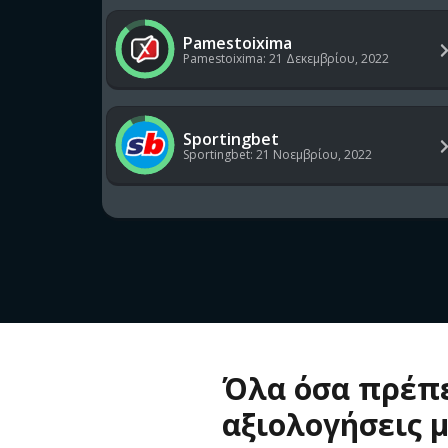
Pamestoixima
Pamestoixima: 21 Δεκεμβρίου, 2022
Sportingbet
Sportingbet: 21 Νοεμβρίου, 2022
Όλα όσα πρέπει
αξιολογήσεις 