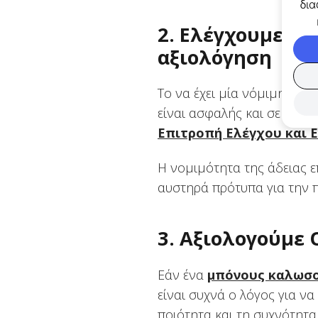
δια
2.
Ελέγχουμε πάν
αξιολόγηση
Το να έχει μία νόμιμη άδει
είναι ασφαλής και σε περί
Επιτροπή Ελέγχου και 
Η νομιμότητα της άδειας ε
αυστηρά πρότυπα για την π
3. Αξιολογούμε 
Εάν ένα
μπόνους καλωσο
είναι συχνά ο λόγος για να 
ποιότητα και τη συχνότητ