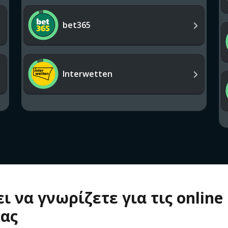
bet365
Interwetten
 να γνωρίζετε για τις online 
μας