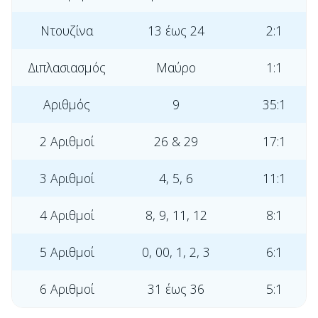
Ντουζίνα
13 έως 24
2:1
Διπλασιασμός
Μαύρο
1:1
Αριθμός
9
35:1
2 Αριθμοί
26 & 29
17:1
3 Αριθμοί
4, 5, 6
11:1
4 Αριθμοί
8, 9, 11, 12
8:1
5 Αριθμοί
0, 00, 1, 2, 3
6:1
6 Αριθμοί
31 έως 36
5:1