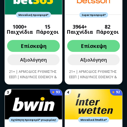
Μοναδική προσφορά*
Super προσφορά*
1000+
15
3964+
82
Παιχνίδια
Πάροχοι
Παιχνίδια
Πάροχοι
Επίσκεψη
Επίσκεψη
Αξιολόγηση
Αξιολόγηση
21+ | ΑΡΜΟΔΙΟΣ ΡΥΘΜΙΣΤΗΣ
21+ | ΑΡΜΟΔΙΟΣ ΡΥΘΜΙΣΤΗΣ
ΕΕΕΠ | ΚΙΝΔΥΝΟΣ ΕΘΙΣΜΟΥ &
ΕΕΕΠ | ΚΙΝΔΥΝΟΣ ΕΘΙΣΜΟΥ &
ΑΠΩΛΕΙΑΣ ΠΕΡΙΟΥΣΙΑΣ |
ΑΠΩΛΕΙΑΣ ΠΕΡΙΟΥΣΙΑΣ |
ΓΡΑΜΜΗ ΒΟΗΘΕΙΑΣ ΕΟΠΑΕ:
ΓΡΑΜΜΗ ΒΟΗΘΕΙΑΣ ΕΟΠΑΕ:
93
92
3
4
1114 | ΠΑΙΞΕ ΥΠΕΥΘΥΝΑ & ΜΕ
1114 | ΠΑΙΞΕ ΥΠΕΥΘΥΝΑ & ΜΕ
ΑΣΦΑΛΕΙΑ | |
Eopae.gr
| Η
ΑΣΦΑΛΕΙΑ | |
Eopae.gr
|
σελίδα των όρων και
Ισχύουν όροι και
προϋποθέσεων είναι άριστα
προϋποθέσεις
οργανωμένη και παρέχει
σαφείς πληροφορίες σχετικά
Αχτύπητη προσφορά* γνωριμίας!
Μοναδικά Έπαθλα*
με τη διαχείριση ενός