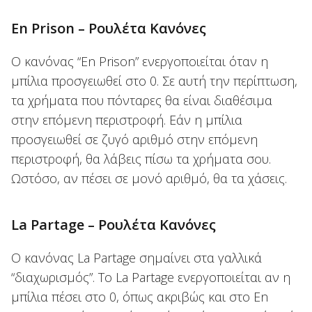
En Prison – Ρουλέτα Κανόνες
Ο κανόνας “En Prison” ενεργοποιείται όταν η
μπίλια προσγειωθεί στο 0. Σε αυτή την περίπτωση,
τα χρήματα που πόνταρες θα είναι διαθέσιμα
στην επόμενη περιστροφή. Εάν η μπίλια
προσγειωθεί σε ζυγό αριθμό στην επόμενη
περιστροφή, θα λάβεις πίσω τα χρήματα σου.
Ωστόσο, αν πέσει σε μονό αριθμό, θα τα χάσεις.
La Partage – Ρουλέτα Κανόνες
Ο κανόνας La Partage σημαίνει στα γαλλικά
“διαχωρισμός”. Το La Partage ενεργοποιείται αν η
μπίλια πέσει στο 0, όπως ακριβώς και στο En