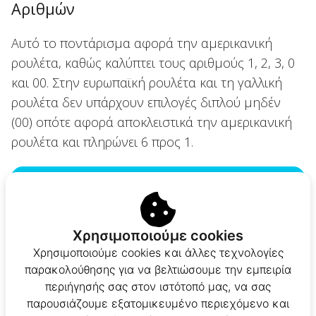
Αριθμών
Αυτό το ποντάρισμα αφορά την αμερικανική
ρουλέτα, καθώς καλύπτει τους αριθμούς 1, 2, 3, 0
και 00. Στην ευρωπαϊκή ρουλέτα και τη γαλλική
ρουλέτα δεν υπάρχουν επιλογές διπλού μηδέν
(00) οπότε αφορά αποκλειστικά την αμερικανική
ρουλέτα και πληρώνει 6 προς 1.
Χρησιμοποιούμε cookies
Χρησιμοποιούμε cookies και άλλες τεχνολογίες
παρακολούθησης για να βελτιώσουμε την εμπειρία
Απαραίτητο να το θυμάσαι πριν ποντάρεις για να μην βρεθείς σε δυσάρεστες
περιήγησής σας στον ιστότοπό μας, να σας
εκπλήξεις
παρουσιάζουμε εξατομικευμένο περιεχόμενο και