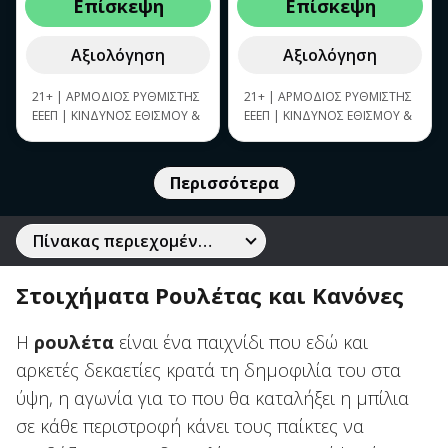
Επίσκεψη
Επίσκεψη
Αξιολόγηση
Αξιολόγηση
21+ | ΑΡΜΟΔΙΟΣ ΡΥΘΜΙΣΤΗΣ
21+ | ΑΡΜΟΔΙΟΣ ΡΥΘΜΙΣΤΗΣ
ΕΕΕΠ | ΚΙΝΔΥΝΟΣ ΕΘΙΣΜΟΥ &
ΕΕΕΠ | ΚΙΝΔΥΝΟΣ ΕΘΙΣΜΟΥ &
ΑΠΩΛΕΙΑΣ ΠΕΡΙΟΥΣΙΑΣ |
ΑΠΩΛΕΙΑΣ ΠΕΡΙΟΥΣΙΑΣ |
ΓΡΑΜΜΗ ΒΟΗΘΕΙΑΣ ΕΟΠΑΕ:
ΓΡΑΜΜΗ ΒΟΗΘΕΙΑΣ ΕΟΠΑΕ:
1114 | ΠΑΙΞΕ ΥΠΕΥΘΥΝΑ & ΜΕ
1114 | ΠΑΙΞΕ ΥΠΕΥΘΥΝΑ & ΜΕ
Περισσότερα
ΑΣΦΑΛΕΙΑ | |
Eopae.gr
|
ΑΣΦΑΛΕΙΑ | |
Eopae.gr
|
Ισχύουν όροι και
Ισχύουν όροι και
προϋποθέσεις
προϋποθέσεις
Πίνακας περιεχομένων
Στοιχήματα Ρουλέτας και Κανόνες
Η
ρουλέτα
είναι ένα παιχνίδι που εδώ και
αρκετές δεκαετίες κρατά τη δημοφιλία του στα
ύψη, η αγωνία για το που θα καταλήξει η μπίλια
σε κάθε περιστροφή κάνει τους παίκτες να