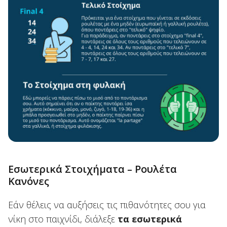
Εσωτερικά Στοιχήματα – Ρουλέτα
Κανόνες
Εάν θέλεις να αυξήσεις τις πιθανότητες σου για
νίκη στο παιχνίδι, διάλεξε
τα εσωτερικά