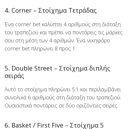
4. Corner – Στοίχημα Τετράδας
Ένα corner bet καλύπτει 4 αριθμούς στη διάταξη
του τραπεζιού και πρέπει να ποντάρεις τις μάρκες
σου στη μέση των 4 αριθμών. Ένα νικηφόρο
corner bet πληρώνει 8 προς 1.
5. Double Street – Στοίχημα διπλής
σειράς
Αυτό το στοίχημα πληρώνει 5:1 και περιλαμβάνει
συνολικά 6 αριθμούς στη διάταξη του τραπεζιού.
Ουσιαστικά ποντάρεις σε δύο οριζόντιες σειρές.
6. Basket / First Five – Στοίχημα 5