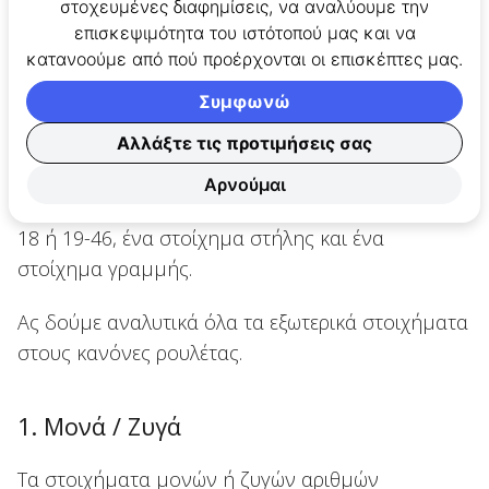
στοχευμένες διαφημίσεις, να αναλύουμε την
Εξωτερικά Στοιχήματα – Ρουλέτα Κανόνες
επισκεψιμότητα του ιστότοπού μας και να
κατανοούμε από πού προέρχονται οι επισκέπτες μας.
Τα
εξωτερικά στοιχήματα
τοποθετούνται εκτός
Συμφωνώ
του αριθμητικού πεδίου στο τραπέζι της ρουλέτας.
Αλλάξτε τις προτιμήσεις σας
Υπάρχουν αρκετά εξωτερικά στοιχήματα που
μπορείς να βάλεις, τα πιο συνηθισμένα
Αρνούμαι
περιλαμβάνουν κόκκινο ή μαύρο, μονό ή ζυγό, 1-
18 ή 19-46, ένα στοίχημα στήλης και ένα
στοίχημα γραμμής.
Ας δούμε αναλυτικά όλα τα εξωτερικά στοιχήματα
στους κανόνες ρουλέτας.
1. Μονά / Ζυγά
Τα στοιχήματα μονών ή ζυγών αριθμών