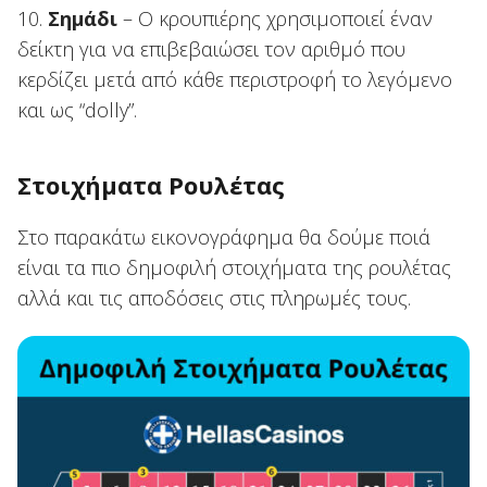
10.
Σημάδι
– Ο κρουπιέρης χρησιμοποιεί έναν
δείκτη για να επιβεβαιώσει τον αριθμό που
κερδίζει μετά από κάθε περιστροφή το λεγόμενο
και ως “dolly”.
Στοιχήματα Ρουλέτας
Στο παρακάτω εικονογράφημα θα δούμε ποιά
είναι τα πιο δημοφιλή στοιχήματα της ρουλέτας
αλλά και τις αποδόσεις στις πληρωμές τους.