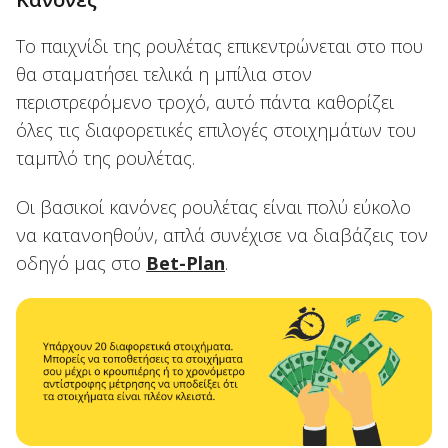
Το παιχνίδι της ρουλέτας επικεντρώνεται στο που
θα σταματήσει τελικά η μπίλια στον
περιστρεφόμενο τροχό, αυτό πάντα καθορίζει
όλες τις διαφορετικές επιλογές στοιχημάτων του
ταμπλό της ρουλέτας.
Οι βασικοί κανόνες ρουλέτας είναι πολύ εύκολο
να κατανοηθούν, απλά συνέχισε να διαβάζεις τον
οδηγό μας στο
Bet-Plan
.