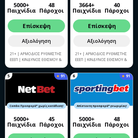
5000+
48
3664+
40
λογαριασμού, τις πληρωμές,
Παιχνίδια
Πάροχοι
Παιχνίδια
Πάροχοι
τις αναλήψεις και τους
γενικούς κανόνες παιχνιδιού.
Για περισσότερες
Επίσκεψη
Επίσκεψη
λεπτομέρειες, μπορείτε να
επισκεφτείτε την αναλυτική
σελίδα των όρων στην
Αξιολόγηση
Αξιολόγηση
ιστοσελίδα της bet365. |
Ισχύουν όροι και
21+ | ΑΡΜΟΔΙΟΣ ΡΥΘΜΙΣΤΗΣ
21+ | ΑΡΜΟΔΙΟΣ ΡΥΘΜΙΣΤΗΣ
προϋποθέσεις
ΕΕΕΠ | ΚΙΝΔΥΝΟΣ ΕΘΙΣΜΟΥ &
ΕΕΕΠ | ΚΙΝΔΥΝΟΣ ΕΘΙΣΜΟΥ &
ΑΠΩΛΕΙΑΣ ΠΕΡΙΟΥΣΙΑΣ |
ΑΠΩΛΕΙΑΣ ΠΕΡΙΟΥΣΙΑΣ |
ΓΡΑΜΜΗ ΒΟΗΘΕΙΑΣ ΕΟΠΑΕ:
ΓΡΑΜΜΗ ΒΟΗΘΕΙΑΣ ΕΟΠΑΕ:
91
91
5
6
1114 | ΠΑΙΞΕ ΥΠΕΥΘΥΝΑ & ΜΕ
1114 | ΠΑΙΞΕ ΥΠΕΥΘΥΝΑ & ΜΕ
ΑΣΦΑΛΕΙΑ | |
Eopae.gr
|
ΑΣΦΑΛΕΙΑ | |
Eopae.gr
|
Ισχύουν όροι και
Ισχύουν όροι και
προϋποθέσεις
προϋποθέσεις
Combo Προσφορά* χωρίς κατάθεση!
Απίστευτη προσφορά* γνωριμίας!
5000+
45
5000+
48
Παιχνίδια
Πάροχοι
Παιχνίδια
Πάροχοι