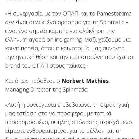
«Η συνεργασία με τον ΟΠΑΠ και το Pamestoixima
δεν είναι απλώς ένα ορόσημο για τη Spinmatic –
είναι ένα σημείο καμπής για ολόκληρη την
ελληνική αγορά online gaming. Μαζί χτίζουμε μια
κοινή πορεία, όπου η καινοτομία μας συναντά
την ηγετική θέση και την εμπιστοσύνη που έχει το
brand του ΟΠΑΠ στους παίκτες.»
Και όπως πρόσθεσε ο
Norbert Mathies
,
Managing Director της Spinmatic:
«Αυτή η συνεργασία επιβεβαιώνει τη στρατηγική
μας εστίαση στο να προσφέρουμε τοπικά
προσαρμοσμένο, υψηλής απόδοσης περιεχόμενο.
Είμαστε ενθουσιασμένοι για το μέλλον και τη