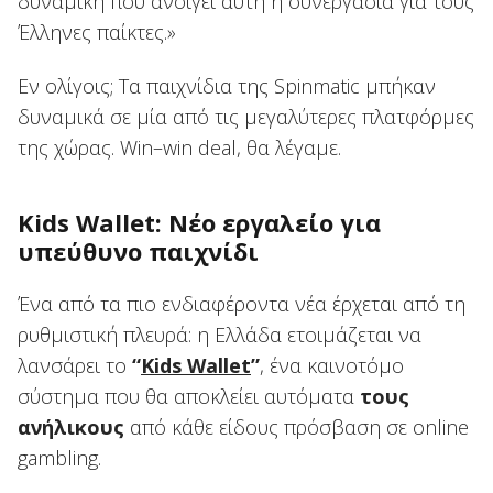
δυναμική που ανοίγει αυτή η συνεργασία για τους
Έλληνες παίκτες.»
Εν ολίγοις; Τα παιχνίδια της Spinmatic μπήκαν
δυναμικά σε μία από τις μεγαλύτερες πλατφόρμες
της χώρας. Win–win deal, θα λέγαμε.
Kids Wallet: Νέο εργαλείο για
υπεύθυνο παιχνίδι
Ένα από τα πιο ενδιαφέροντα νέα έρχεται από τη
ρυθμιστική πλευρά: η Ελλάδα ετοιμάζεται να
λανσάρει το
“
Kids Wallet
”
, ένα καινοτόμο
σύστημα που θα αποκλείει αυτόματα
τους
ανήλικους
από κάθε είδους πρόσβαση σε online
gambling.