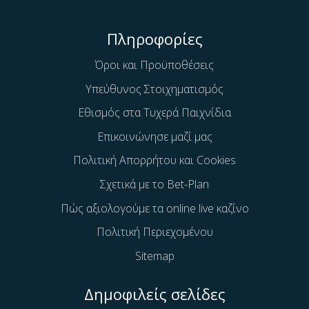
Πληροφορίες
Όροι και Προϋποθέσεις
Υπεύθυνος Στοιχηματισμός
Εθισμός στα Τυχερά Παιχνίδια
Επικοινώνησε μαζί μας
Πολιτική Απορρήτου και Cookies
Σχετικά με το Bet-Plan
Πώς αξιολογούμε τα online live καζίνο
Πολιτική Περιεχομένου
Sitemap
Δημοφιλείς σελίδες