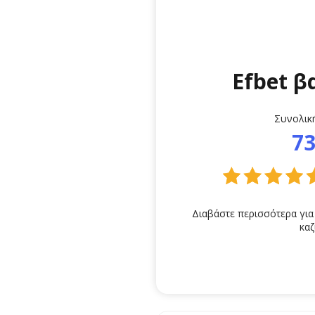
άριστα οργανωμένη και
παρέχει σαφείς
πληροφορίες σχετικά με
τη διαχείριση ενός
λογαριασμού, τις
Efbet β
πληρωμές, τις αναλήψεις
και τους γενικούς κανόνες
παιχνιδιού. Για
Συνολικ
περισσότερες
λεπτομέρειες, μπορείτε να
73
επισκεφτείτε την
αναλυτική σελίδα των
όρων στην ιστοσελίδα της
bet365. |
Ισχύουν όροι
και προϋποθέσεις
Διαβάστε περισσότερα για
κα