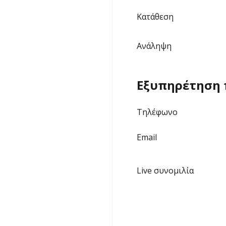
Κατάθεση
Ανάληψη
Εξυπηρέτηση
Τηλέφωνο
Email
Live συνομιλία