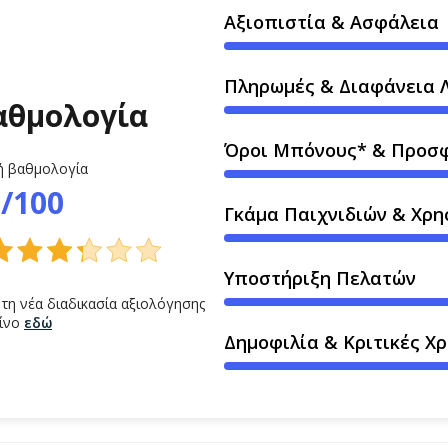
Αξιοπιστία & Ασφάλεια
Πληρωμές & Διαφάνεια 
αθμολογία
Όροι Μπόνους* & Προσ
ή βαθμολογία
/100
Γκάμα Παιχνιδιών & Χρη
Υποστήριξη Πελατών
 τη νέα διαδικασία αξιολόγησης
ζίνο
εδώ
Δημοφιλία & Κριτικές Χ