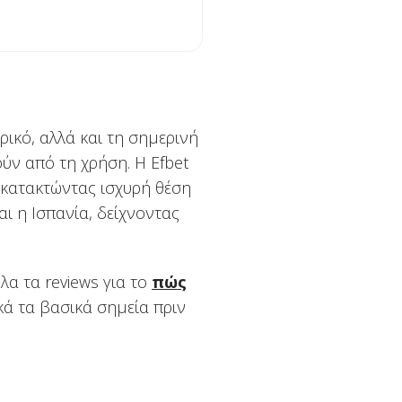
ικό, αλλά και τη σημερινή
ύν από τη χρήση. Η Efbet
, κατακτώντας ισχυρή θέση
αι η Ισπανία, δείχνοντας
λα τα reviews για το
πώς
κά τα βασικά σημεία πριν