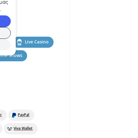
 μας
.
tte
Live Casino
me Shows
er
PayPal
Viva Wallet