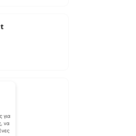
t
ς για
, να
ένες